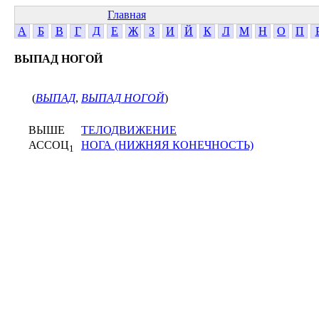
Главная
А
Б
В
Г
Д
Е
Ж
З
И
Й
К
Л
М
Н
О
П
ВЫПАД НОГОЙ
(
ВЫПАД
,
ВЫПАД НОГОЙ
)
ВЫШЕ
ТЕЛОДВИЖЕНИЕ
АССОЦ
НОГА (НИЖНЯЯ КОНЕЧНОСТЬ)
1