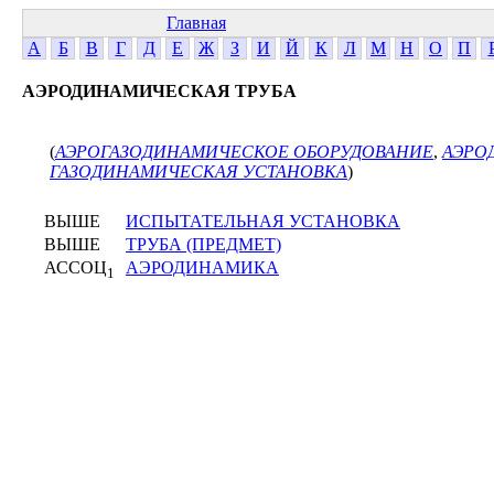
Главная
А
Б
В
Г
Д
Е
Ж
З
И
Й
К
Л
М
Н
О
П
АЭРОДИНАМИЧЕСКАЯ ТРУБА
(
АЭРОГАЗОДИНАМИЧЕСКОЕ ОБОРУДОВАНИЕ
,
АЭРО
ГАЗОДИНАМИЧЕСКАЯ УСТАНОВКА
)
ВЫШЕ
ИСПЫТАТЕЛЬНАЯ УСТАНОВКА
ВЫШЕ
ТРУБА (ПРЕДМЕТ)
АССОЦ
АЭРОДИНАМИКА
1