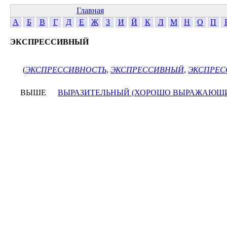
Главная
А
Б
В
Г
Д
Е
Ж
З
И
Й
К
Л
М
Н
О
П
ЭКСПРЕССИВНЫЙ
(
ЭКСПРЕССИВНОСТЬ
,
ЭКСПРЕССИВНЫЙ
,
ЭКСПРЕС
ВЫШЕ
ВЫРАЗИТЕЛЬНЫЙ (ХОРОШО ВЫРАЖАЮЩ