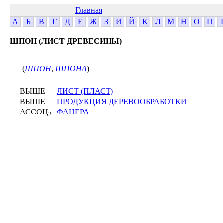
Главная
А
Б
В
Г
Д
Е
Ж
З
И
Й
К
Л
М
Н
О
П
ШПОН (ЛИСТ ДРЕВЕСИНЫ)
(
ШПОН
,
ШПОНА
)
ВЫШЕ
ЛИСТ (ПЛАСТ)
ВЫШЕ
ПРОДУКЦИЯ ДЕРЕВООБРАБОТКИ
АССОЦ
ФАНЕРА
2