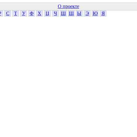
О проекте
Р
С
Т
У
Ф
Х
Ц
Ч
Ш
Щ
Ы
Э
Ю
Я