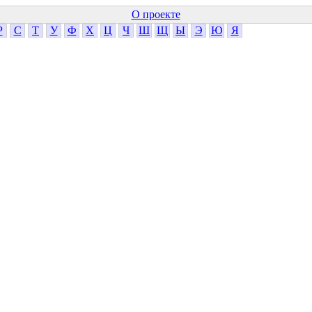
О проекте
Р
С
Т
У
Ф
Х
Ц
Ч
Ш
Щ
Ы
Э
Ю
Я