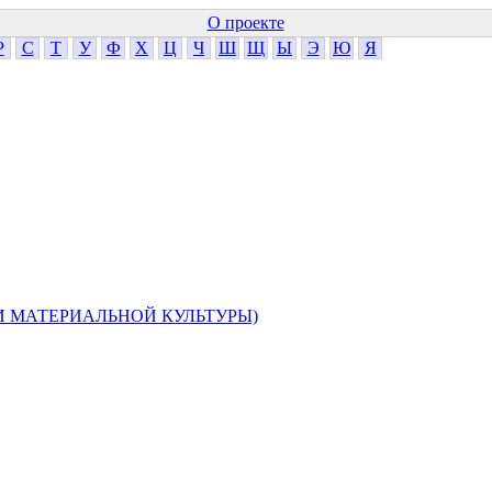
О проекте
Р
С
Т
У
Ф
Х
Ц
Ч
Ш
Щ
Ы
Э
Ю
Я
 МАТЕРИАЛЬНОЙ КУЛЬТУРЫ)