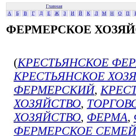
Главная
А
Б
В
Г
Д
Е
Ж
З
И
Й
К
Л
М
Н
О
П
ФЕРМЕРСКОЕ ХОЗЯЙ
(
КРЕСТЬЯНСКОЕ ФЕР
КРЕСТЬЯНСКОЕ ХОЗ
ФЕРМЕРСКИЙ
,
КРЕС
ХОЗЯЙСТВО
,
ТОРГОВ
ХОЗЯЙСТВО
,
ФЕРМА
,
ФЕРМЕРСКОЕ СЕМЕЙ