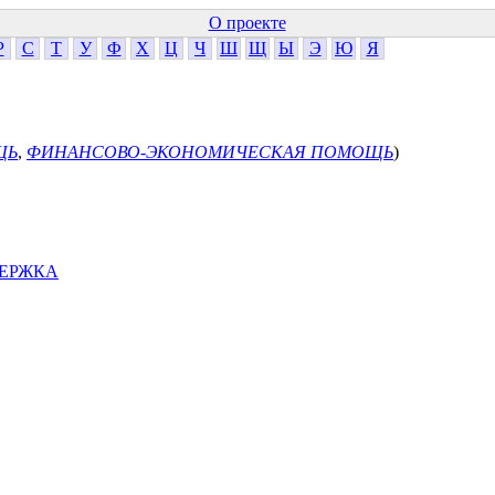
О проекте
Р
С
Т
У
Ф
Х
Ц
Ч
Ш
Щ
Ы
Э
Ю
Я
ЩЬ
,
ФИНАНСОВО-ЭКОНОМИЧЕСКАЯ ПОМОЩЬ
)
ЕРЖКА