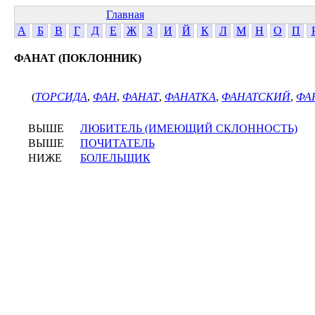
Главная
А
Б
В
Г
Д
Е
Ж
З
И
Й
К
Л
М
Н
О
П
ФАНАТ (ПОКЛОННИК)
(
ТОРСИДА
,
ФАН
,
ФАНАТ
,
ФАНАТКА
,
ФАНАТСКИЙ
,
ФА
ВЫШЕ
ЛЮБИТЕЛЬ (ИМЕЮЩИЙ СКЛОННОСТЬ)
ВЫШЕ
ПОЧИТАТЕЛЬ
НИЖЕ
БОЛЕЛЬЩИК