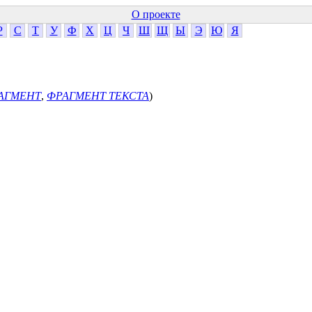
О проекте
Р
С
Т
У
Ф
Х
Ц
Ч
Ш
Щ
Ы
Э
Ю
Я
АГМЕНТ
,
ФРАГМЕНТ ТЕКСТА
)