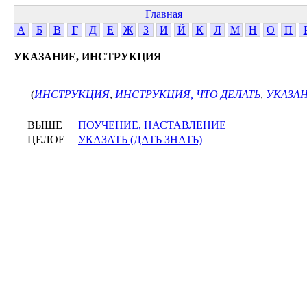
Главная
А
Б
В
Г
Д
Е
Ж
З
И
Й
К
Л
М
Н
О
П
УКАЗАНИЕ, ИНСТРУКЦИЯ
(
ИНСТРУКЦИЯ
,
ИНСТРУКЦИЯ, ЧТО ДЕЛАТЬ
,
УКАЗА
ВЫШЕ
ПОУЧЕНИЕ, НАСТАВЛЕНИЕ
ЦЕЛОЕ
УКАЗАТЬ (ДАТЬ ЗНАТЬ)