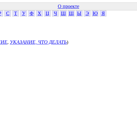
О проекте
Р
С
Т
У
Ф
Х
Ц
Ч
Ш
Щ
Ы
Э
Ю
Я
НИЕ
,
УКАЗАНИЕ, ЧТО ДЕЛАТЬ
)