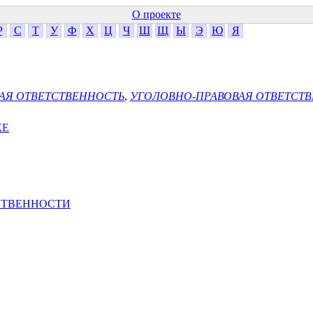
О проекте
Р
С
Т
У
Ф
Х
Ц
Ч
Ш
Щ
Ы
Э
Ю
Я
АЯ ОТВЕТСТВЕННОСТЬ
,
УГОЛОВНО-ПРАВОВАЯ ОТВЕТСТ
КЕ
СТВЕННОСТИ