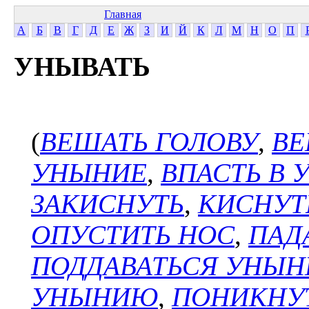
Главная
А
Б
В
Г
Д
Е
Ж
З
И
Й
К
Л
М
Н
О
П
УНЫВАТЬ
(
ВЕШАТЬ ГОЛОВУ
,
ВЕ
УНЫНИЕ
,
ВПАСТЬ В 
ЗАКИСНУТЬ
,
КИСНУТ
ОПУСТИТЬ НОС
,
ПАД
ПОДДАВАТЬСЯ УНЫ
УНЫНИЮ
,
ПОНИКНУ