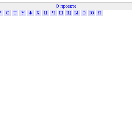
О проекте
Р
С
Т
У
Ф
Х
Ц
Ч
Ш
Щ
Ы
Э
Ю
Я