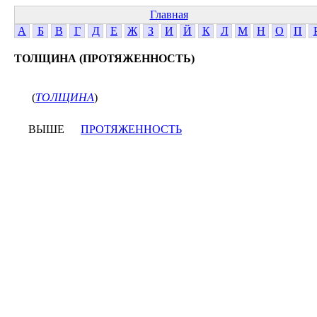
Главная
А
Б
В
Г
Д
Е
Ж
З
И
Й
К
Л
М
Н
О
П
ТОЛЩИНА (ПРОТЯЖЕННОСТЬ)
(
ТОЛЩИНА
)
ВЫШЕ
ПРОТЯЖЕННОСТЬ