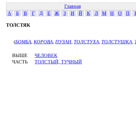
Главная
А
Б
В
Г
Д
Е
Ж
З
И
Й
К
Л
М
Н
О
П
ТОЛСТЯК
(
БОМБА
,
КОРОВА
,
ПУЗАН
,
ТОЛСТУХА
,
ТОЛСТУШКА
,
ВЫШЕ
ЧЕЛОВЕК
ЧАСТЬ
ТОЛСТЫЙ, ТУЧНЫЙ