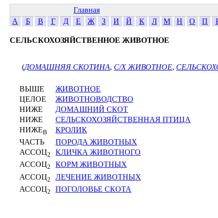
Главная
А
Б
В
Г
Д
Е
Ж
З
И
Й
К
Л
М
Н
О
П
СЕЛЬСКОХОЗЯЙСТВЕННОЕ ЖИВОТНОЕ
(
ДОМАШНЯЯ СКОТИНА
,
С/Х ЖИВОТНОЕ
,
СЕЛЬСКОХ
ВЫШЕ
ЖИВОТНОЕ
ЦЕЛОЕ
ЖИВОТНОВОДСТВО
НИЖЕ
ДОМАШНИЙ СКОТ
НИЖЕ
СЕЛЬСКОХОЗЯЙСТВЕННАЯ ПТИЦА
НИЖЕ
КРОЛИК
В
ЧАСТЬ
ПОРОДА ЖИВОТНЫХ
АССОЦ
КЛИЧКА ЖИВОТНОГО
2
АССОЦ
КОРМ ЖИВОТНЫХ
2
АССОЦ
ЛЕЧЕНИЕ ЖИВОТНЫХ
2
АССОЦ
ПОГОЛОВЬЕ СКОТА
2