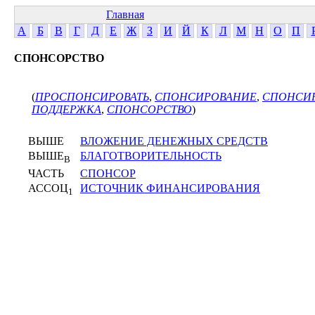
Главная
А
Б
В
Г
Д
Е
Ж
З
И
Й
К
Л
М
Н
О
П
СПОНСОРСТВО
(
ПРОСПОНСИРОВАТЬ
,
СПОНСИРОВАНИЕ
,
СПОНСИР
ПОДДЕРЖКА
,
СПОНСОРСТВО
)
ВЫШЕ
ВЛОЖЕНИЕ ДЕНЕЖНЫХ СРЕДСТВ
ВЫШЕ
БЛАГОТВОРИТЕЛЬНОСТЬ
В
ЧАСТЬ
СПОНСОР
АССОЦ
ИСТОЧНИК ФИНАНСИРОВАНИЯ
1