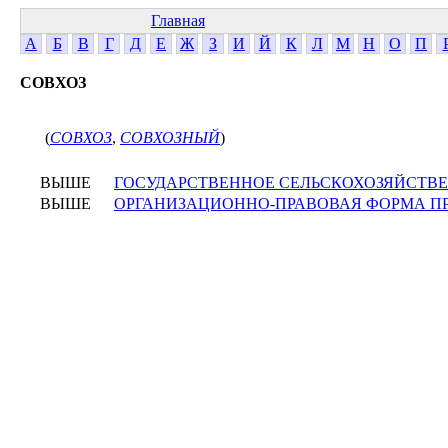
Главная
А
Б
В
Г
Д
Е
Ж
З
И
Й
К
Л
М
Н
О
П
СОВХОЗ
(
СОВХОЗ
,
СОВХОЗНЫЙ
)
ВЫШЕ
ГОСУДАРСТВЕННОЕ СЕЛЬСКОХОЗЯЙСТВ
ВЫШЕ
ОРГАНИЗАЦИОННО-ПРАВОВАЯ ФОРМА П