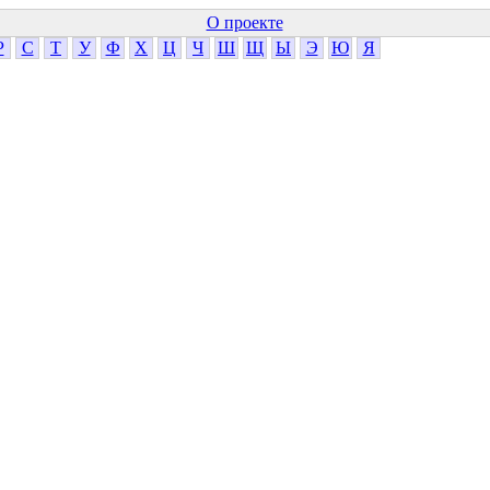
О проекте
Р
С
Т
У
Ф
Х
Ц
Ч
Ш
Щ
Ы
Э
Ю
Я