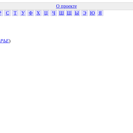
О проекте
Р
С
Т
У
Ф
Х
Ц
Ч
Ш
Щ
Ы
Э
Ю
Я
РЬЕ
)