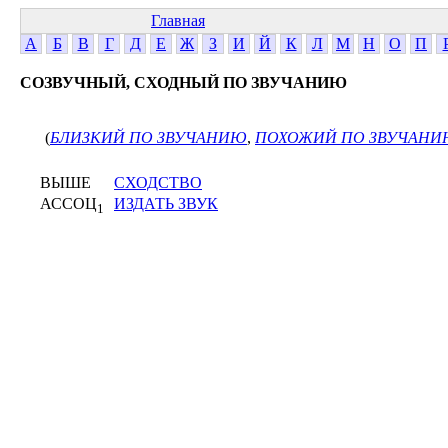
Главная
А
Б
В
Г
Д
Е
Ж
З
И
Й
К
Л
М
Н
О
П
СОЗВУЧНЫЙ, СХОДНЫЙ ПО ЗВУЧАНИЮ
(
БЛИЗКИЙ ПО ЗВУЧАНИЮ
,
ПОХОЖИЙ ПО ЗВУЧАН
ВЫШЕ
СХОДСТВО
АССОЦ
ИЗДАТЬ ЗВУК
1