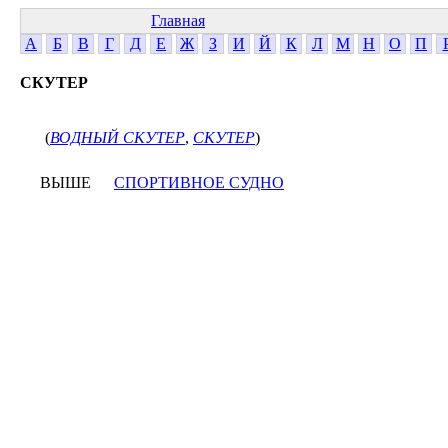
Главная
А
Б
В
Г
Д
Е
Ж
З
И
Й
К
Л
М
Н
О
П
СКУТЕР
(
ВОДНЫЙ СКУТЕР
,
СКУТЕР
)
ВЫШЕ
СПОРТИВНОЕ СУДНО