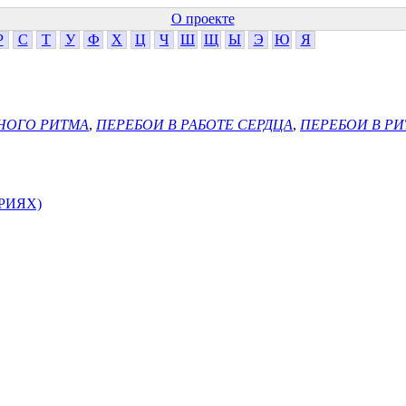
О проекте
Р
С
Т
У
Ф
Х
Ц
Ч
Ш
Щ
Ы
Э
Ю
Я
НОГО РИТМА
,
ПЕРЕБОИ В РАБОТЕ СЕРДЦА
,
ПЕРЕБОИ В РИ
РИЯХ)