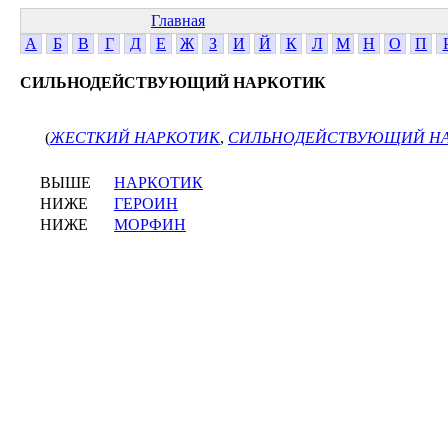
Главная
А
Б
В
Г
Д
Е
Ж
З
И
Й
К
Л
М
Н
О
П
СИЛЬНОДЕЙСТВУЮЩИЙ НАРКОТИК
(
ЖЕСТКИЙ НАРКОТИК
,
СИЛЬНОДЕЙСТВУЮЩИЙ Н
ВЫШЕ
НАРКОТИК
НИЖЕ
ГЕРОИН
НИЖЕ
МОРФИН