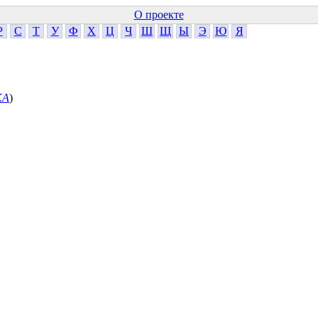
О проекте
Р
С
Т
У
Ф
Х
Ц
Ч
Ш
Щ
Ы
Э
Ю
Я
КА
)