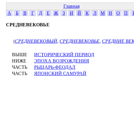
Главная
А
Б
В
Г
Д
Е
Ж
З
И
Й
К
Л
М
Н
О
П
СРЕДНЕВЕКОВЬЕ
(
СРЕДНЕВЕКОВЫЙ
,
СРЕДНЕВЕКОВЬЕ
,
СРЕДНИЕ ВЕ
ВЫШЕ
ИСТОРИЧЕСКИЙ ПЕРИОД
НИЖЕ
ЭПОХА ВОЗРОЖДЕНИЯ
ЧАСТЬ
РЫЦАРЬ-ФЕОДАЛ
ЧАСТЬ
ЯПОНСКИЙ САМУРАЙ