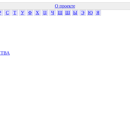
О проекте
Р
С
Т
У
Ф
Х
Ц
Ч
Ш
Щ
Ы
Э
Ю
Я
СТВА