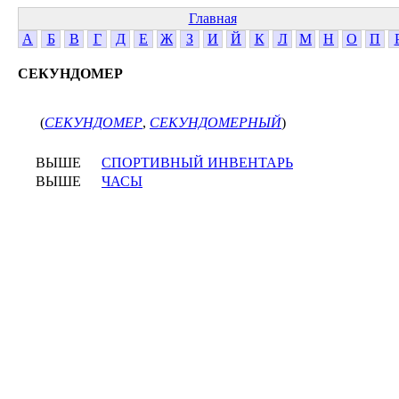
Главная
А
Б
В
Г
Д
Е
Ж
З
И
Й
К
Л
М
Н
О
П
СЕКУНДОМЕР
(
СЕКУНДОМЕР
,
СЕКУНДОМЕРНЫЙ
)
ВЫШЕ
СПОРТИВНЫЙ ИНВЕНТАРЬ
ВЫШЕ
ЧАСЫ