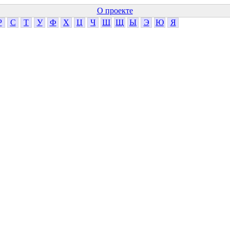
О проекте
Р
С
Т
У
Ф
Х
Ц
Ч
Ш
Щ
Ы
Э
Ю
Я