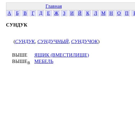
Главная
А
Б
В
Г
Д
Е
Ж
З
И
Й
К
Л
М
Н
О
П
СУНДУК
(
СУНДУК
,
СУНДУЧНЫЙ
,
СУНДУЧОК
)
ВЫШЕ
ЯЩИК (ВМЕСТИЛИЩЕ)
ВЫШЕ
МЕБЕЛЬ
В