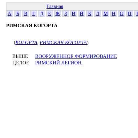
Главная
А
Б
В
Г
Д
Е
Ж
З
И
Й
К
Л
М
Н
О
П
РИМСКАЯ КОГОРТА
(
КОГОРТА
,
РИМСКАЯ КОГОРТА
)
ВЫШЕ
ВООРУЖЕННОЕ ФОРМИРОВАНИЕ
ЦЕЛОЕ
РИМСКИЙ ЛЕГИОН