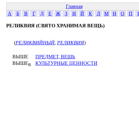
Главная
А
Б
В
Г
Д
Е
Ж
З
И
Й
К
Л
М
Н
О
П
РЕЛИКВИЯ (СВЯТО ХРАНИМАЯ ВЕЩЬ)
(
РЕЛИКВИЙНЫЙ
,
РЕЛИКВИЯ
)
ВЫШЕ
ПРЕДМЕТ, ВЕЩЬ
ВЫШЕ
КУЛЬТУРНЫЕ ЦЕННОСТИ
В