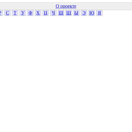
О проекте
Р
С
Т
У
Ф
Х
Ц
Ч
Ш
Щ
Ы
Э
Ю
Я