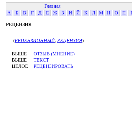
Главная
А
Б
В
Г
Д
Е
Ж
З
И
Й
К
Л
М
Н
О
П
РЕЦЕНЗИЯ
(
РЕЦЕНЗИОННЫЙ
,
РЕЦЕНЗИЯ
)
ВЫШЕ
ОТЗЫВ (МНЕНИЕ)
ВЫШЕ
ТЕКСТ
ЦЕЛОЕ
РЕЦЕНЗИРОВАТЬ