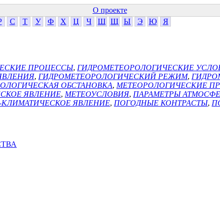
О проекте
Р
С
Т
У
Ф
Х
Ц
Ч
Ш
Щ
Ы
Э
Ю
Я
ЕСКИЕ ПРОЦЕССЫ
,
ГИДРОМЕТЕОРОЛОГИЧЕСКИЕ УСЛО
ЯВЛЕНИЯ
,
ГИДРОМЕТЕОРОЛОГИЧЕСКИЙ РЕЖИМ
,
ГИДРО
ОЛОГИЧЕСКАЯ ОБСТАНОВКА
,
МЕТЕОРОЛОГИЧЕСКИЕ П
СКОЕ ЯВЛЕНИЕ
,
МЕТЕОУСЛОВИЯ
,
ПАРАМЕТРЫ АТМОСФ
-КЛИМАТИЧЕСКОЕ ЯВЛЕНИЕ
,
ПОГОДНЫЕ КОНТРАСТЫ
,
П
СТВА