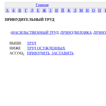
Главная
А
Б
В
Г
Д
Е
Ж
З
И
Й
К
Л
М
Н
О
П
ПРИНУДИТЕЛЬНЫЙ ТРУД
(
НАСИЛЬСТВЕННЫЙ ТРУД
,
ПРИНУДИЛОВКА
,
ПРИНУ
ВЫШЕ
ТРУД
НИЖЕ
ТРУД ОСУЖДЕННЫХ
АССОЦ
ПРИНУДИТЬ, ЗАСТАВИТЬ
1