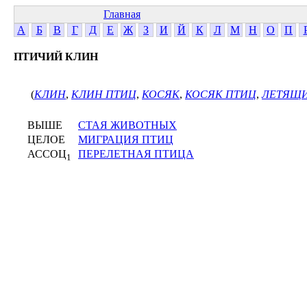
Главная
А
Б
В
Г
Д
Е
Ж
З
И
Й
К
Л
М
Н
О
П
ПТИЧИЙ КЛИН
(
КЛИН
,
КЛИН ПТИЦ
,
КОСЯК
,
КОСЯК ПТИЦ
,
ЛЕТЯЩИ
ВЫШЕ
СТАЯ ЖИВОТНЫХ
ЦЕЛОЕ
МИГРАЦИЯ ПТИЦ
АССОЦ
ПЕРЕЛЕТНАЯ ПТИЦА
1