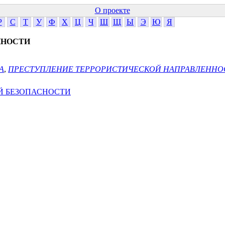
О проекте
Р
С
Т
У
Ф
Х
Ц
Ч
Ш
Щ
Ы
Э
Ю
Я
ННОСТИ
А
,
ПРЕСТУПЛЕНИЕ ТЕРРОРИСТИЧЕСКОЙ НАПРАВЛЕННО
Й БЕЗОПАСНОСТИ