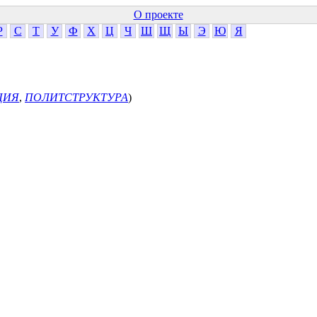
О проекте
Р
С
Т
У
Ф
Х
Ц
Ч
Ш
Щ
Ы
Э
Ю
Я
ЦИЯ
,
ПОЛИТСТРУКТУРА
)