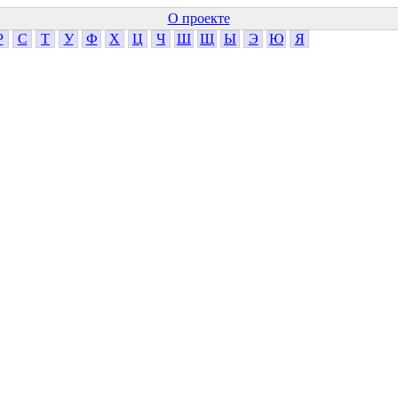
О проекте
Р
С
Т
У
Ф
Х
Ц
Ч
Ш
Щ
Ы
Э
Ю
Я