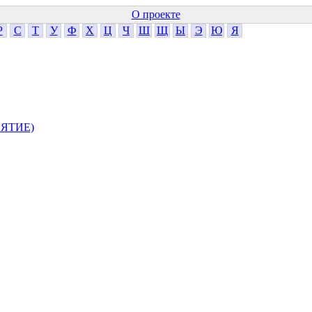
О проекте
Р
С
Т
У
Ф
Х
Ц
Ч
Ш
Щ
Ы
Э
Ю
Я
ЯТИЕ)