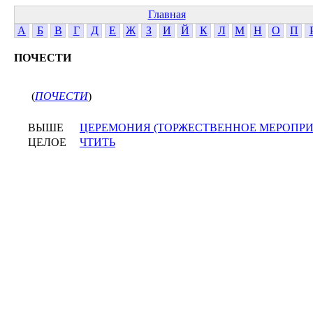
Главная
А
Б
В
Г
Д
Е
Ж
З
И
Й
К
Л
М
Н
О
П
ПОЧЕСТИ
(
ПОЧЕСТИ
)
ВЫШЕ
ЦЕРЕМОНИЯ (ТОРЖЕСТВЕННОЕ МЕРОПРИ
ЦЕЛОЕ
ЧТИТЬ