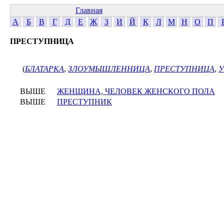
Главная
А
Б
В
Г
Д
Е
Ж
З
И
Й
К
Л
М
Н
О
П
ПРЕСТУПНИЦА
(
БЛАТАРКА
,
ЗЛОУМЫШЛЕННИЦА
,
ПРЕСТУПНИЦА
,
ВЫШЕ
ЖЕНЩИНА, ЧЕЛОВЕК ЖЕНСКОГО ПОЛА
ВЫШЕ
ПРЕСТУПНИК