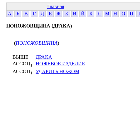
Главная
А
Б
В
Г
Д
Е
Ж
З
И
Й
К
Л
М
Н
О
П
ПОНОЖОВЩИНА (ДРАКА)
(
ПОНОЖОВЩИНА
)
ВЫШЕ
ДРАКА
АССОЦ
НОЖЕВОЕ ИЗДЕЛИЕ
1
АССОЦ
УДАРИТЬ НОЖОМ
1