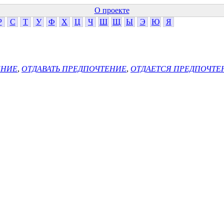
О проекте
Р
С
Т
У
Ф
Х
Ц
Ч
Ш
Щ
Ы
Э
Ю
Я
ЕНИЕ
,
ОТДАВАТЬ ПРЕДПОЧТЕНИЕ
,
ОТДАЕТСЯ ПРЕДПОЧТЕ