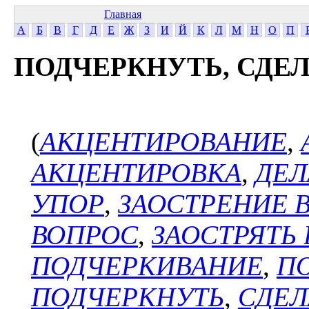
Главная
А
Б
В
Г
Д
Е
Ж
З
И
Й
К
Л
М
Н
О
П
ПОДЧЕРКНУТЬ, СДЕ
(
АКЦЕНТИРОВАНИЕ
,
АКЦЕНТИРОВКА
,
ДЕЛ
УПОР
,
ЗАОСТРЕНИЕ 
ВОПРОС
,
ЗАОСТРЯТЬ
ПОДЧЕРКИВАНИЕ
,
П
ПОДЧЕРКНУТЬ
,
СДЕЛ