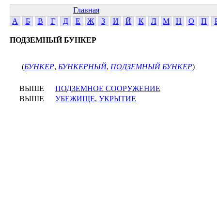
Главная
А
Б
В
Г
Д
Е
Ж
З
И
Й
К
Л
М
Н
О
П
ПОДЗЕМНЫЙ БУНКЕР
(
БУНКЕР
,
БУНКЕРНЫЙ
,
ПОДЗЕМНЫЙ БУНКЕР
)
ВЫШЕ
ПОДЗЕМНОЕ СООРУЖЕНИЕ
ВЫШЕ
УБЕЖИЩЕ, УКРЫТИЕ