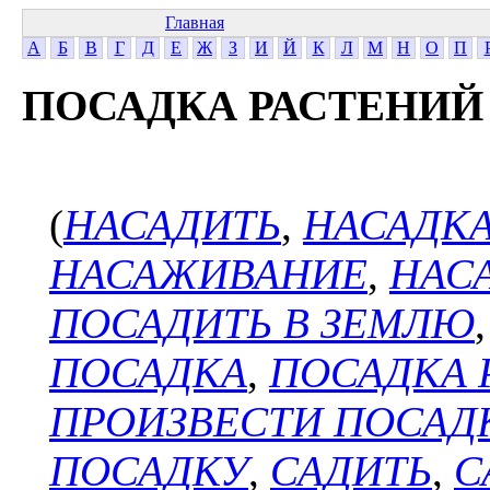
Главная
А
Б
В
Г
Д
Е
Ж
З
И
Й
К
Л
М
Н
О
П
ПОСАДКА РАСТЕНИЙ
(
НАСАДИТЬ
,
НАСАДК
НАСАЖИВАНИЕ
,
НАС
ПОСАДИТЬ В ЗЕМЛЮ
ПОСАДКА
,
ПОСАДКА 
ПРОИЗВЕСТИ ПОСАД
ПОСАДКУ
,
САДИТЬ
,
С