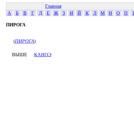
Главная
А
Б
В
Г
Д
Е
Ж
З
И
Й
К
Л
М
Н
О
П
ПИРОГА
(
ПИРОГА
)
ВЫШЕ
КАНОЭ