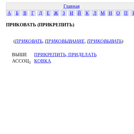
Главная
А
Б
В
Г
Д
Е
Ж
З
И
Й
К
Л
М
Н
О
П
ПРИКОВАТЬ (ПРИКРЕПИТЬ)
(
ПРИКОВАТЬ
,
ПРИКОВЫВАНИЕ
,
ПРИКОВЫВАТЬ
)
ВЫШЕ
ПРИКРЕПИТЬ, ПРИДЕЛАТЬ
АССОЦ
КОВКА
1