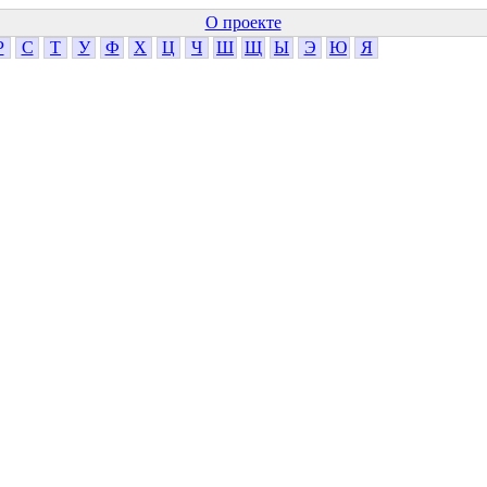
О проекте
Р
С
Т
У
Ф
Х
Ц
Ч
Ш
Щ
Ы
Э
Ю
Я