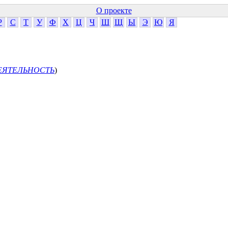
О проекте
Р
С
Т
У
Ф
Х
Ц
Ч
Ш
Щ
Ы
Э
Ю
Я
ЕЯТЕЛЬНОСТЬ
)