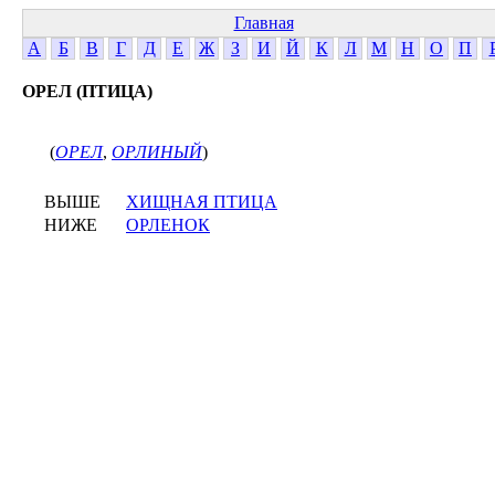
Главная
А
Б
В
Г
Д
Е
Ж
З
И
Й
К
Л
М
Н
О
П
ОРЕЛ (ПТИЦА)
(
ОРЕЛ
,
ОРЛИНЫЙ
)
ВЫШЕ
ХИЩНАЯ ПТИЦА
НИЖЕ
ОРЛЕНОК