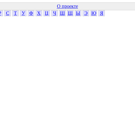
О проекте
Р
С
Т
У
Ф
Х
Ц
Ч
Ш
Щ
Ы
Э
Ю
Я