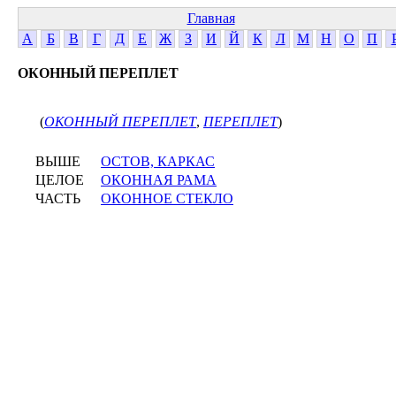
Главная
А
Б
В
Г
Д
Е
Ж
З
И
Й
К
Л
М
Н
О
П
ОКОННЫЙ ПЕРЕПЛЕТ
(
ОКОННЫЙ ПЕРЕПЛЕТ
,
ПЕРЕПЛЕТ
)
ВЫШЕ
ОСТОВ, КАРКАС
ЦЕЛОЕ
ОКОННАЯ РАМА
ЧАСТЬ
ОКОННОЕ СТЕКЛО