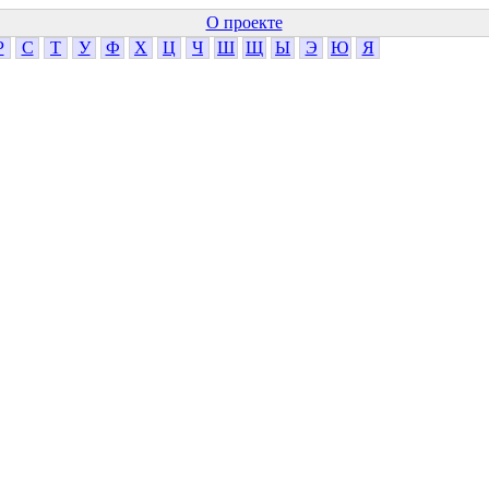
О проекте
Р
С
Т
У
Ф
Х
Ц
Ч
Ш
Щ
Ы
Э
Ю
Я